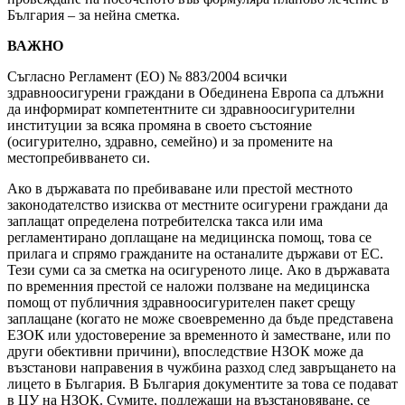
България – за нейна сметка.
ВАЖНО
Съгласно Регламент (ЕО) № 883/2004 всички
здравноосигурени граждани в Обединена Европа са длъжни
да информират компетентните си здравноосигурителни
институции за всяка промяна в своето състояние
(осигурително, здравно, семейно) и за промените на
местопребивването си.
Ако в държавата по пребиваване или престой местното
законодателство изисква от местните осигурени граждани да
заплащат определена потребителска такса или има
регламентирано доплащане на медицинска помощ, това се
прилага и спрямо гражданите на останалите държави от ЕС.
Тези суми са за сметка на осигуреното лице. Ако в държавата
по временния престой се наложи ползване на медицинска
помощ от публичния здравноосигурителен пакет срещу
заплащане (когато не може своевременно да бъде представена
ЕЗОК или удостоверение за временното ѝ заместване, или по
други обективни причини), впоследствие НЗОК може да
възстанови направения в чужбина разход след завръщането на
лицето в България. В България документите за това се подават
в ЦУ на НЗОК. Сумите, подлежащи на възстановяване, се