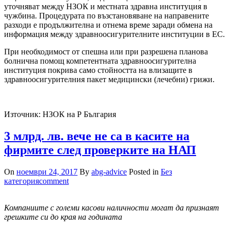
уточняват между НЗОК и местната здравна институция в
чужбина. Процедурата по възстановяване на направените
разходи е продължителна и отнема време заради обмена на
информация между здравноосигурителните институции в ЕС.
При необходимост от спешна или при разрешена планова
болнична помощ компетентната здравноосигурителна
институция покрива само стойността на влизащите в
здравноосигурителния пакет медицински (лечебни) грижи.
Източник: НЗОК на Р България
3 млрд. лв. вече не са в касите на
фирмите след проверките на НАП
On
ноември 24, 2017
By
abg-advice
Posted in
Без
категория
comment
Компаниите с големи касови наличности могат да признаят
грешките си до края на годината