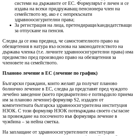
системи на държавите от ЕС. Формулярът е личен и се
издава на всеки придружаващ пенсионера член на
семейството му, ако е с непрекъснати
здравноосигурителни права;
За регистрация на лица, претендиращи/кандидатстващи
за отпускане на пенсия.
Следва да се има предвид, че самостоятелното право на
обезщетения в натура въз основа на законодателството на
държава членка (т.е. личните здравноосигурителни права) има
предимство пред производно право на обезщетения за
членовете на семейството.
Планово лечение в ЕС (лечение по график)
Български граждани, които желаят да получат планово
болнично лечение в ЕС, следва да представят пред чуждото
лечебно заведение (което предварително е потвърдило приема
им за планово лечение) формуляр S2, издаден от
компетентната българска здравноосигурителна институция
НЗОК. С този формуляр НЗОК потвърждава своето съгласие
за провеждане на посоченото във формуляра лечение в
чужбина – за нейна сметка.
На заплащане от здравноосигурителните институции