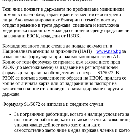
Тези лица ползват в държавата по пребиваване медицинска
помощ в пълен обем, гарантиран и за местните осигурени
лица. Ако командированият българин и семейството му
отидат временно в трета държава, спешната и неотложна
медицинска помощ там може да се получи срещу представяне
на валидни ЕЗОК, издадени от НЗОК.
Командированото лице следва да подаде документи в
Националната агенция за приходите (НАП) –
www.nap.bg
за
издаване на формуляр за приложимо законодателство А1.
Копие от този формуляр се прилага към заявлението пред
РЗОК (по местоживеене) за издаване на регистрационен
формуляр за право на обезщетения в натура – S1/S072. В
РЗОК се попълва заявление по образец на НЗОК, прилага се
копие от личната карта или от задграничния паспорт на
заявителя и копие от заповедта за командироване в другата
държава.
Формуляр S1/S072 се използва и следните случаи:
За погранични работници, когато е налице условието за
пограничен работник, като за такъв се счита: всяко лице,
упражняващо дейност като заето или като
самостоятелно заето лице в една държава членка и което