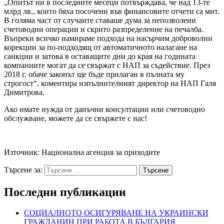
„Опитът ни в последните месеци потвърждава, че над 13-те
млрд лв., които бяха посочени във финансовите отчети са мит.
В голяма част от случаите ставаше дума за непозволени
счетоводни операции и скрито разпределение на печалба.
Въпреки всичко намираме подхода на насърчим доброволни
корекции за по-подходящ от автоматичното налагане на
санкции и затова в оставащите дни до края на годината
компаниите могат да се свържат с НАП за съдействие. През
2018 г. обаче законът ще бъде прилаган в пълната му
строгост“, коментира изпълнителният директор на НАП Галя
Димитрова.
Ако имате нужда от данъчни консултации или счетоводно
обслужване, можете да се свържете с нас!
Източник: Национална агенция за приходите
Търсене за:
Последни публикации
СОЦИАЛНОТО ОСИГУРЯВАНЕ НА УКРАИНСКИ
ГРАЖДАНИН ПРИ РАБОТА В БЪЛГАРИЯ