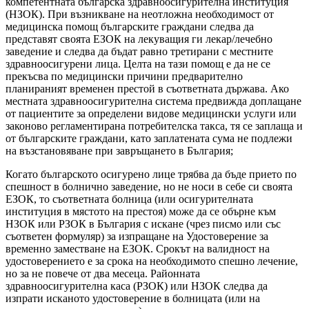
компетентната българска здравноосигурителна институция
(НЗОК). При възникване на неотложна необходимост от
медицинска помощ българските граждани следва да
представят своята ЕЗОК на лекуващия ги лекар/лечебно
заведение и следва да бъдат равно третирани с местните
здравноосигурени лица. Целта на тази помощ е да не се
прекъсва по медицински причини предварително
планираният временен престой в съответната държава. Ако
местната здравноосигурителна система предвижда доплащане
от пациентите за определени видове медицински услуги или
законово регламентирана потребителска такса, тя се заплаща и
от българските граждани, като заплатената сума не подлежи
на възстановяване при завръщането в България;
Когато българското осигурено лице трябва да бъде прието по
спешност в болнично заведение, но не носи в себе си своята
ЕЗОК, то съответната болница (или осигурителната
институция в мястото на престоя) може да се обърне към
НЗОК или РЗОК в България с искане (чрез писмо или със
съответен формуляр) за изпращане на Удостоверение за
временно заместване на ЕЗОК. Срокът на валидност на
удостоверението е за срока на необходимото спешно лечение,
но за не повече от два месеца. Районната
здравноосигурителна каса (РЗОК) или НЗОК следва да
изпрати исканото удостоверение в болницата (или на