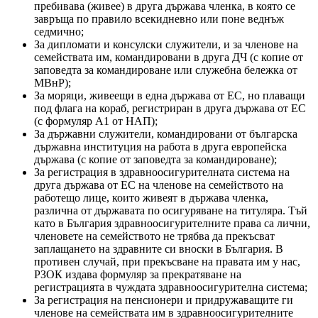
пребивава (живее) в друга държава членка, в която се
завръща по правило всекидневно или поне веднъж
седмично;
За дипломати и консулски служители, и за членове на
семействата им, командировани в друга ДЧ (с копие от
заповедта за командироване или служебна бележка от
МВнР);
За моряци, живеещи в една държава от ЕС, но плаващи
под флага на кораб, регистриран в друга държава от ЕС
(с формуляр А1 от НАП);
За държавни служители, командировани от българска
държавна институция на работа в друга европейска
държава (с копие от заповедта за командироване);
За регистрация в здравноосигурителната система на
друга държава от ЕС на членове на семейството на
работещо лице, които живеят в държава членка,
различна от държавата по осигуряване на титуляра. Тъй
като в България здравноосигурителните права са лични,
членовете на семейството не трябва да прекъсват
заплащането на здравните си вноски в България. В
противен случай, при прекъсване на правата им у нас,
РЗОК издава формуляр за прекратяване на
регистрацията в чуждата здравноосигурителна система;
За регистрация на пенсионери и придружаващите ги
членове на семействата им в здравноосигурителните