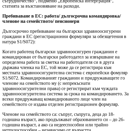
сътрудничество“, подменю „Европейска интерграция“,
статията за възстановяване на разходи.
Пребиваване в ЕС: работа/ дългосрочна командировка/
членове на семейството/ пенсионери
Дългосрочно пребиваване на български здравноосигурени
граждани в ЕС (регистрационни формуляри за обезщетения в
натура S1/S072):
Когато работещ български здравноосигурен гражданин е
командирован от български работодател за извършване на
определена работа за сметка на работодателя си в друга
държава членка на ЕС, той може да се регистрира към
местната здравноосигурителна система с европейски фомуляр
S1/S072. Командированият гражданин и придружаващите го
членове на семейството му (с непрекъснати
здравноосигурителни права) се регистрират към чуждата
здравноосигурителна система за срока на командироването. За
всеки придружаващ командированото лице член на
семейството се издава отделен регистрационен формуляр.
Членове на семейството са: съпруг, съпруга, деца до 18-
годишна възраст, ако продължават образованието си – до 26-
годишна възраст, а ако са недееспособни или трайно
нетрудоспособни – независимо от възрастта.