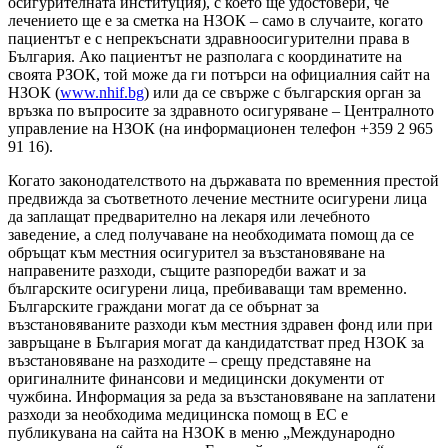
осигурителната институция), с което ще удостовери, че
лечението ще е за сметка на НЗОК – само в случаите, когато
пациентът е с непрекъснати здравноосигурителни права в
България. Ако пациентът не разполага с координатите на
своята РЗОК, той може да ги потърси на официалния сайт на
НЗОК (
www.nhif.bg
) или да се свърже с българския орган за
връзка по въпросите за здравното осигуряване – Централното
управление на НЗОК (на информационен телефон +359 2 965
91 16).
Когато законодателството на държавата по временния престой
предвижда за съответното лечение местните осигурени лица
да заплащат предварително на лекаря или лечебното
заведение, а след получаване на необходимата помощ да се
обръщат към местния осигурител за възстановяване на
направените разходи, същите разпоредби важат и за
българските осигурени лица, пребиваващи там временно.
Българските граждани могат да се обърнат за
възстановяваните разходи към местния здравен фонд или при
завръщане в България могат да кандидатстват пред НЗОК за
възстановяване на разходите – срещу представяне на
оригиналните финансови и медицински документи от
чужбина. Информация за реда за възстановяване на заплатени
разходи за необходима медицинска помощ в ЕС е
публикувана на сайта на НЗОК в меню „Международно