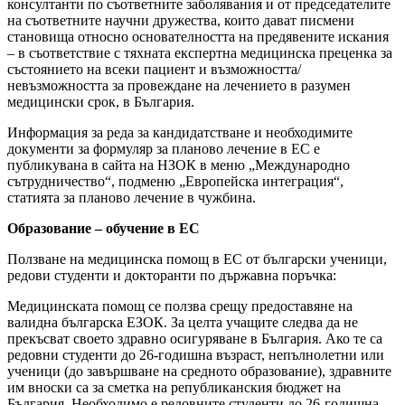
консултанти по съответните заболявания и от председателите
на съответните научни дружества, които дават писмени
становища относно основателността на предявените искания
– в съответствие с тяхната експертна медицинска преценка за
състоянието на всеки пациент и възможността/
невъзможността за провеждане на лечението в разумен
медицински срок, в България.
Информация за реда за кандидатстване и необходимите
документи за формуляр за планово лечение в ЕС е
публикувана в сайта на НЗОК в меню „Международно
сътрудничество“, подменю „Европейска интеграция“,
статията за планово лечение в чужбина.
Образование – обучение в ЕС
Ползване на медицинска помощ в ЕС от български ученици,
редови студенти и докторанти по държавна поръчка:
Медицинската помощ се ползва срещу предоставяне на
валидна българска ЕЗОК. За целта учащите следва да не
прекъсват своето здравно осигуряване в България. Ако те са
редовни студенти до 26-годишна възраст, непълнолетни или
ученици (до завършване на средното образование), здравните
им вноски са за сметка на републиканския бюджет на
България. Необходимо е редовните студенти до 26-годишна