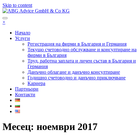
Skip to content
ABG Advice GmbH & Co KG
×
Ние сме АБГ Адвайс ООД енд Ко КД,
счетоводно предприятие с разнообразни
Начало
Услуги
услуги – регистрация на фирми в
Регистрация на фирми в България и Германия
България и Германия, текущо
Текущо счетоводно обслужване и консултиране на
фирми в България
счетоводно обслужване, данъчно
Труд, работна заплата и личен състав в България и
кунсултиране и данъчно облагане,
Германия
Данъчно облагане и данъчно консултиране
годишно счетоводно и данъчно
Годишно счетоводно и данъчно приключване
приключване, трудова работна заплата
Кариера
Партньори
и личен състав.
Контакти
Месец: ноември 2017