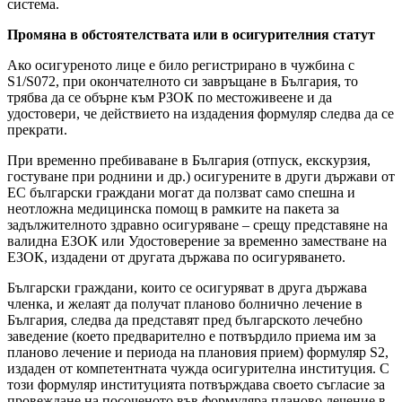
система.
Промяна в обстоятелствата или в осигурителния статут
Ако осигуреното лице е било регистрирано в чужбина с
S1/S072, при окончателното си завръщане в България, то
трябва да се обърне към РЗОК по местоживеене и да
удостовери, че действието на издадения формуляр следва да се
прекрати.
При временно пребиваване в България (отпуск, екскурзия,
гостуване при роднини и др.) осигурените в други държави от
ЕС български граждани могат да ползват само спешна и
неотложна медицинска помощ в рамките на пакета за
задължителното здравно осигуряване – срещу представяне на
валидна ЕЗОК или Удостоверение за временно заместване на
ЕЗОК, издадени от другата държава по осигуряването.
Български граждани, които се осигуряват в друга държава
членка, и желаят да получат планово болнично лечение в
България, следва да представят пред българското лечебно
заведение (което предварително е потвърдило приема им за
планово лечение и периода на плановия прием) формуляр S2,
издаден от компетентната чужда осигурителна институция. С
този формуляр институцията потвърждава своето съгласие за
провеждане на посоченото във формуляра планово лечение в