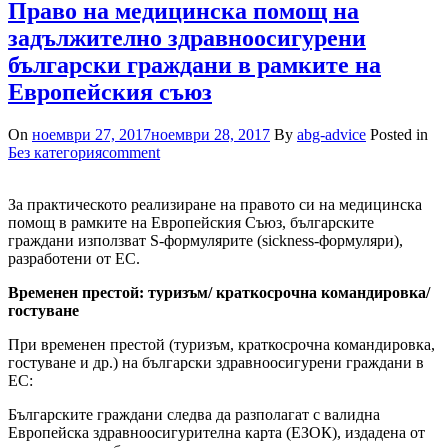
Право на медицинска помощ на
задължително здравноосигурени
български граждани в рамките на
Европейския съюз
On
ноември 27, 2017
ноември 28, 2017
By
abg-advice
Posted in
Без категория
comment
За практическото реализиране на правото си на медицинска
помощ в рамките на Европейския Съюз, българските
граждани използват S-формулярите (sickness-формуляри),
разработени от ЕС.
Временен престой: туризъм/ краткосрочна командировка/
гостуване
При временен престой (туризъм, краткосрочна командировка,
гостуване и др.) на български здравноосигурени граждани в
ЕС:
Българските граждани следва да разполагат с валидна
Европейска здравноосигурителна карта (ЕЗОК), издадена от