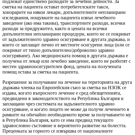
подлежат единствено разходите за лечебни дейности. За
сметка на пациента остават потребителските такси,
хонорарите на някои лекари, допълнителните непланирани
изследвания, нощувките на пациента извън лечебното
заведение (ако има такива), транспортните разходи, всички
разходи за придружител, както и цената на всички
допълнителни непланирани процедури, които не се покриват
от задължителното здравно осигуряване в другата държава, и
които се заплащат лично от местните осигурени лица (или се
покриват от тяхно допълнително/доброволно здравно
осигуряване). Ако медицинската помощ в другата държава е
получена от лекар или лечебно заведение, които не разботят с
местен здравноосигурителен фонд, цената на получената
помощ остава за сметка на пациента.
Разрешение за получаване на лечение на територията на друга
държава членка на Европейския съюз за сметка на НЗОК се
издава, когато въпросното лечение е сред обезщетенията,
предвидени в законодателството на Република България и
заплащани чрез системата на задължителното здравно
осигуряване, и когато лицето не може да получи лечението в
рамките на обичайно необходимото време за получаването му
в Република България, като се има предвид текущото
здравословно състояние и вероятното развитие на болестта.
Преценката за горното се извършва от националните