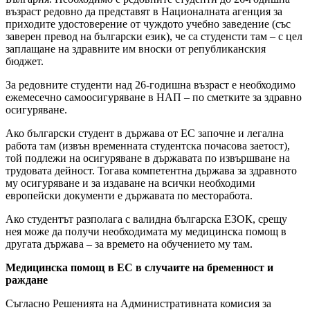
възраст редовно да представят в Националната агенция за
приходите удостоверение от чуждото учебно заведение (със
заверен превод на български език), че са студенсти там – с цел
заплащане на здравните им вноски от републиканския
бюджет.
За редовните студенти над 26-годишна възраст е необходимо
ежемесечно самоосигуряване в НАП – по сметките за здравно
осигуряване.
Ако български студент в държава от ЕС започне и легална
работа там (извън временната студентска почасова заетост),
той подлежи на осигуряване в държавата по извършване на
трудовата дейност. Тогава компетентна държава за здравното
му осигуряване и за издаване на всички необходими
европейски документи е държавата по месторабота.
Ако студентът разполага с валидна българска ЕЗОК, срещу
нея може да получи необходимата му медицинска помощ в
другата държава – за времето на обучението му там.
Медицинска помощ в ЕС в случаите на бременност и
раждане
Съгласно Решенията на Административната комисия за