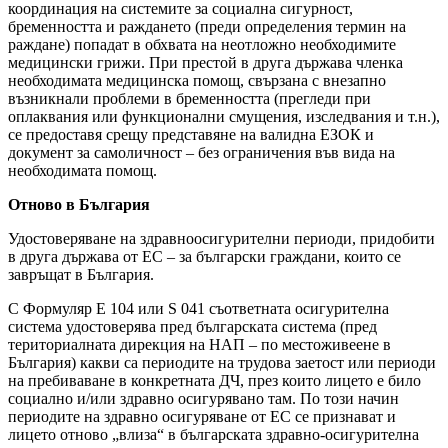
координация на системите за социална сигурност,
бременността и раждането (преди определения термин на
раждане) попадат в обхвата на неотложно необходимите
медицински грижи. При престой в друга държава членка
необходимата медицинска помощ, свързана с внезапно
възникнали проблеми в бременността (прегледи при
оплаквания или функционални смущения, изследвания и т.н.),
се предоставя срещу представяне на валидна ЕЗОК и
документ за самоличност – без ограничения във вида на
необходимата помощ.
Отново в България
Удостоверяване на здравноосигурителни периоди, придобити
в друга държава от ЕС – за български граждани, които се
завръщат в България.
С Формуляр Е 104 или S 041 съответната осигурителна
система удостоверява пред българската система (пред
териториалната дирекция на НАП – по местоживеене в
България) какви са периодите на трудова заетост или периоди
на пребиваване в конкретната ДЧ, през които лицето е било
социално и/или здравно осигурявано там. По този начин
периодите на здравно осигуряване от ЕС се признават и
лицето отново „влиза“ в българската здравно-осигурителна