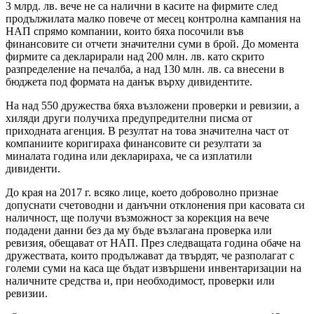
3 млрд. лв. вече не са налични в касите на фирмите след
продължилата малко повече от месец контролна кампания на
НАП спрямо компании, които бяха посочили във
финансовите си отчети значителни суми в брой. До момента
фирмите са декларирали над 200 млн. лв. като скрито
разпределение на печалба, а над 130 млн. лв. са внесени в
бюджета под формата на данък върху дивидентите.
На над 550 дружества бяха възложени проверки и ревизии, а
хиляди други получиха предупредителни писма от
приходната агенция. В резултат на това значителна част от
компаниите коригираха финансовите си резултати за
миналата година или декларираха, че са изплатили
дивиденти.
До края на 2017 г. всяко лице, което доброволно признае
допуснати счетоводни и данъчни отклонения при касовата си
наличност, ще получи възможност за корекция на вече
подадени данни без да му бъде възлагана проверка или
ревизия, обещават от НАП. През следващата година обаче на
дружествата, които продължават да твърдят, че разполагат с
големи суми на каса ще бъдат извършени инвентаризации на
наличните средства и, при необходимост, проверки или
ревизии.