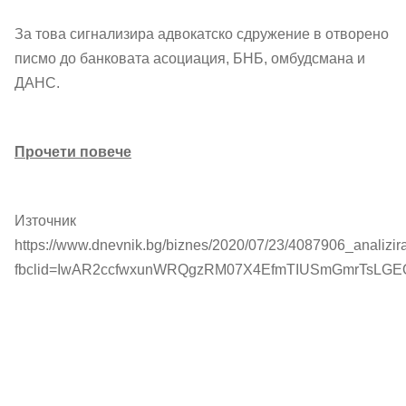
За това сигнализира адвокатско сдружение в отворено
писмо до банковата асоциация, БНБ, омбудсмана и
ДАНС.
Прочети повече
Източник
https://www.dnevnik.bg/biznes/2020/07/23/4087906_analizir
fbclid=IwAR2ccfwxunWRQgzRM07X4EfmTIUSmGmrTsLGE