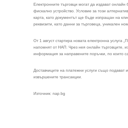
Електронните търговци могат да издават онлайн 
фискално устройство. Условие за този алтернати
карта, като документът ще бъде изпращан на кли
реквизити, като данни за търговеца, уникален н
От 1 август стартира новата електронна услуга „
напомнят от НАП. Чрез нея онлайн търговците, 
информация за направените поръчки, по които са
Доставчиците на платежни услуги също подават 
извършените трансакции.
Източник: nap.bg