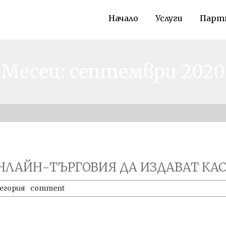
Начало
Услуги
Парт
o
но
,
а
Месец: септември 2020
НЛАЙН-ТЪРГОВИЯ ДА ИЗДАВАТ КА
егория
comment