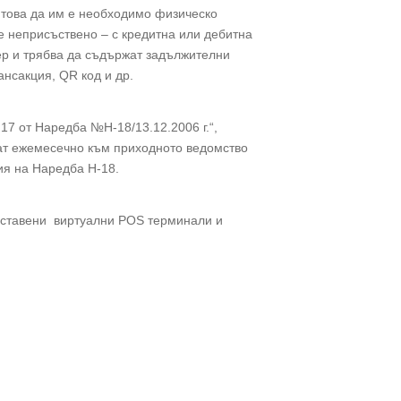
а това да им е необходимо физическо
е неприсъствено – с кредитна или дебитна
ер и трябва да съдържат задължителни
ансакция, QR код и др.
 17 от Наредба №Н-18/13.12.2006 г.“,
ват ежемесечно към приходното ведомство
ния на Наредба Н-18.
доставени виртуални POS терминали и