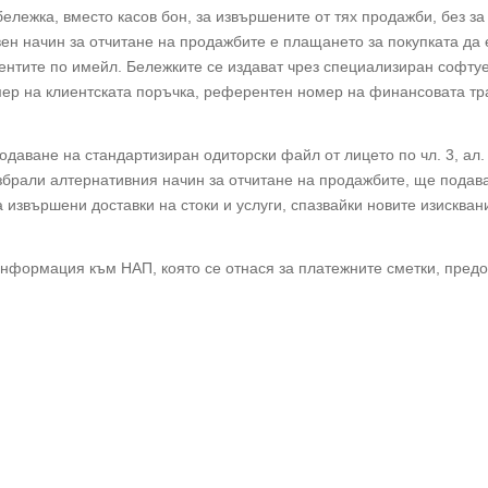
бележка, вместо касов бон, за извършените от тях продажби, без з
вен начин за отчитане на продажбите е плащането за покупката да 
ентите по имейл. Бележките се издават чрез специализиран софту
омер на клиентската поръчка, референтен номер на финансовата тр
Подаване на стандартизиран одиторски файл от лицето по чл. 3, ал.
избрали алтернативния начин за отчитане на продажбите, ще пода
 извършени доставки на стоки и услуги, спазвайки новите изисква
информация към НАП, която се отнася за платежните сметки, пре