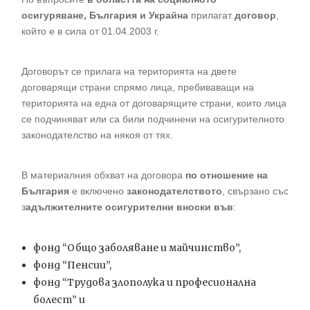
осигуряване, България и Украйна
прилагат
договор
,
който е в сила от 01.04.2003 г.
Договорът се прилага на територията на двете
договарящи страни спрямо лица, пребиваващи на
територията на една от договарящите страни, които лица
се подчиняват или са били подчинени на осигурителното
законодателство на някоя от тях.
В материалния обхват на договора
по отношение на
България
е включено
законодателството
, свързано със
з
адължителните осигурителни вноски във
:
фонд “Общо заболяване и майчинство”,
фонд “Пенсии”,
фонд “Трудова злополука и професионална
болест” и