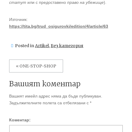
статут
или с предоставено
право на убежище
).
Източник:
https://tita.bg/trud_osigurovki/edition/4/article/63
Posted in
Artikel
,
Без категория
Навигация
Previous
« ONE-STOP-SHOP
post:
Вашият коментар
Вашият имейл адрес няма да бъде публикуван.
Задължителните полета са отбелязани с
*
Коментар: