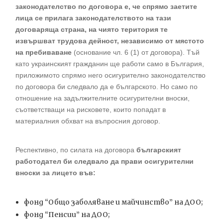
законодателство по договора е, че спрямо заетите
лица се прилага законодателството на тази
договаряща страна, на чиято територия те
извършват трудова дейност, независимо от мястото
на пребиваване
(основание чл. 6 (1) от договора). Тъй
като украинският гражданин ще работи само в България,
приложимото спрямо него осигурително законодателство
по договора би следвало да е българското. Но само по
отношение на задължителните осигурителни вноски,
съответстващи на рисковете, които попадат в
материалния обхват на въпросния договор.
Респективно, по силата на договора
българският
работодател би следвало да прави осигурителни
вноски за лицето във:
фонд “Общо заболяване и майчинство” на ДОО;
фонд “Пенсии” на ДОО;