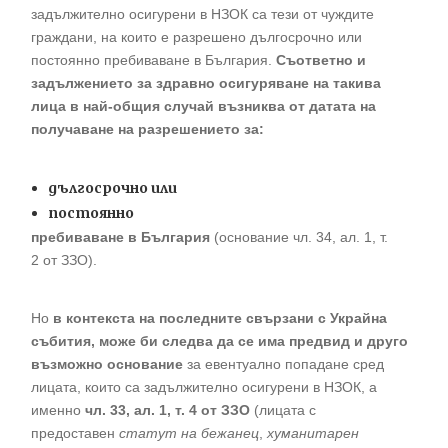
задължително осигурени в НЗОК са тези от чуждите
граждани, на които е разрешено дългосрочно или
постоянно пребиваване в България.
Съответно и
задължението за здравно осигуряване на такива
лица в най-общия случай възниква от датата на
получаване на разрешението за:
дългосрочно или
постоянно
пребиваване в България
(основание чл. 34, ал. 1, т.
2 от ЗЗО).
Но
в контекста на последните свързани с Украйна
събития, може би следва да се има предвид и друго
възможно основание
за евентуално попадане сред
лицата, които са задължително осигурени в НЗОК, а
именно
чл. 33, ал. 1, т. 4 от ЗЗО
(лицата с
предоставен
статут на бежанец
,
хуманитарен