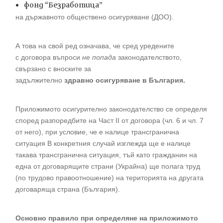
фонд “Безработица”
на държавното обществено осигуряване (ДОО).
А това на свой ред означава, че сред уредените
с договора въпроси
не попада
законодателството,
свързано с вноските за
задължително
здравно осигуряване в България.
Приложимото осигурително законодателство се определя
според разпоредбите на Част II от договора (чл. 6 и чл. 7
от него), при условие, че е налице трансгранична
ситуация В конкретния случай изглежда ще е налице
такава трансгранична ситуация, тъй като гражданин на
една от договарящите страни (Украйна) ще полага труд
(по трудово правоотношение) на територията на другата
договаряща страна (България).
Основно правило при определяне на приложимото