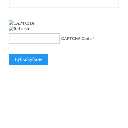
CAPTCHA Code
*
Нашият офис
ABG Advice GmbH & Co. KG