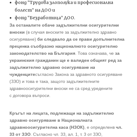
фонд “Трудова злополука и професионална
болест” на ДОО и
фонд “Безработица” ДОО.
За останалите обаче задължителни осигурителни
вноски
(в случая вноските за задължително здравно
осигуряване)
би следвало да се прави допълнителна
преценка съобразно националното осигурително
законодателство на България
. Това означава, че
за
украинския гражданин ще е валиден общият ред за
задължително здравно осигуряване
на
чужденците
съгласно Закона за здравното осигуряване
(ЗЗО) и това е така, защото задължителните
здравноосигурителни вноски не са сред уредените
с договора въпроси.
Кръгът на лицата, подлежащи на задължително
здравно осигуряване в Националната
здравноосигурителна каса (НЗОК)
, е определенв
чл.
33 от ЗЗО
. Съгласно чл. 33, ал. 1, т. 3 от ЗЗО,