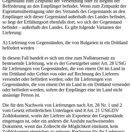
Gegenstand zum Zeitpunkt der Versendung oder zu Beginn der
Beförderung an den Empfänger befindet. Wenn zum Zeitpunkt der
Eigentumsübertragung oder des Versands des Gegenstands an den
Empfänger sich dieser Gegenstand außerhalb des Landes befindet,
so liegt der Erfüllungsort ebenfalls dort, wo sich der Gegenstand
befindet – außerhalb des Landes. Es gibt folgende Varianten der
Lieferung:
A) Lieferung von Gegenständen, die von Bulgarien in ein Drittland
befördert werden
In diesem Fall handelt es sich um eine zum Nullsteuersatz zu
besteuernde Lieferung, wie es der Gesetzgeber unter Art. 28 UStG
für Lieferungen von Gegenständen, die von einem Ort im Land in
ein Drittland oder Gebiet von oder auf Rechnung des Lieferers
versendet oder befördert werden; oder für Lieferungen von
Gegenständen, die von einem Ort im Land in ein Drittland versendet
oder befördert werden, sofern der Empfänger eine im Land nicht
ansässige Person ist.
Die für den Nachweis von Lieferungen nach Art. 28 Nr. 1 und 2
vom Gesetz erforderlichen Unterlagen sind lt Art. 21 UStGDV
Zolldokument, worin der Lieferer als Exporteur der Gegenstände
eingetragen ist, oder ein anderes die Ausfuhr nachweisendes
Dokument, wenn das Zollrecht die Möglichkeit einräumt, kein
Zolldokument einreichen zu müssen; Rechnung für die Lieferung;