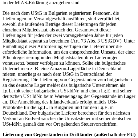
in der MIAS-Erklärung anzugeben sind.
Die nach dem UStG in Bulgarien registrierten Personen, die
Lieferungen im Versandgeschäft ausführen, sind verpflichtet,
sowohl die laufenden Beträge dieser Lieferungen für jeden
einzelnen Mitgliedstaat, als auch den Gesamtwert dieser
Lieferungen für jedes der zwei vorangehenden Jahre für jeden
Mitgliedstaat separat zu berechnen (Art. 73 Abs. 3 UStGDV). Unter
Einhaltung dieser Anforderung verfügen die Lieferer über die
erforderliche Information, um den entsprechenden Umsatz, der einer
Pflichtregistrierung in den Mitgliedstaaten ihrer Lieferungen
voraussetzt, besser verfolgen zu können. Sollte ein bulgarisches
Unternehmen z. B. eine Amazon-Lagerfläche in Deutschland
mieten, unterliegt es nach dem UStG in Deutschland der
Registrierung. Die Lieferung von Gegenständen vom bulgarischen
an das deutsche Lager meldet das bulgarische Unternehmen als
i.g.L. mit seiner bulgarischen USt-IdNr. und einen i.g.E. mit seiner
deutschen USt-IdNr. beim Wareneingang der Gegenstände im Lager
an. Die Anmeldung des Inlandverkaufs erfolgt mittels USt-
Protokolle für die i.g.L. in Bulgarien und für den i.g.E. in
Deutschland. Der bulgarische Lieferer berechnet für den nächsten
Verkauf an Endverbraucher die Umsatzsteuer mit seiner deutschen
USt-IdNr. gemäß den vor Ort geltenden Steuervorschriften.
Lieferung von Gegenständen in Drittländer (außerhalb der EU)