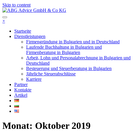
Skip to content
ABG Advice GmbH & Co KG
×
Ние сме АБГ Адвайс ООД енд Ко КД,
счетоводно предприятие с разнообразни
Startseite
Dienstleistungen
услуги – регистрация на фирми в
Firmengründung in Bulgarien und in Deutschland
България и Германия, текущо
Laufende Buchhaltung in Bulgarien und
Firmenberatung in Bulgarien
счетоводно обслужване, данъчно
Arbeit, Lohn und Personalabrechnung in Bulgarien und
кунсултиране и данъчно облагане,
Deutschland
Besteuerung und Steuerberatung in Bulgarien
годишно счетоводно и данъчно
Jährliche Steuerabschlüsse
приключване, трудова работна заплата
Karriere
Partner
и личен състав.
Kontakte
Artikel
Monat: Oktober 2019